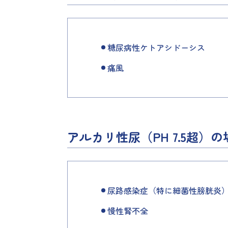
糖尿病性ケトアシドーシス
痛風
アルカリ性尿（PH 7.5超）の
尿路感染症（特に細菌性膀胱炎
慢性腎不全