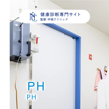
PH
PH
PH