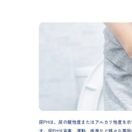
尿PHは、尿の酸性度またはアルカリ性度を
す。尿PHは食事、運動、疾患など様々な要